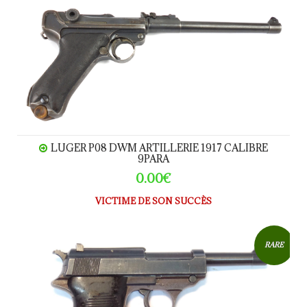
LUGER P08 DWM Artillerie 1917 calibre 9Para
LUGER P08 DWM ARTILLERIE 1917 CALIBRE
9PARA
0.00€
VICTIME DE SON SUCCÈS
WALTHER - P38 ac45 calibre 9Para
RARE