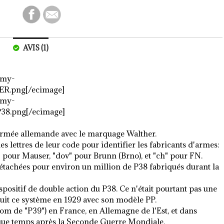
AVIS (1)
army-
R.png[/ecimage]
army-
8.png[/ecimage]
l'armée allemande avec le marquage Walther.
es lettres de leur code pour identifier les fabricants d'armes:
" pour Mauser, "dov" pour Brunn (Brno), et "ch" pour FN.
détachées pour environ un million de P38 fabriqués durant la
positif de double action du P38. Ce n'était pourtant pas une
duit ce système en 1929 avec son modèle PP.
 nom de "P39") en France, en Allemagne de l'Est, et dans
lque temps après la Seconde Guerre Mondiale.