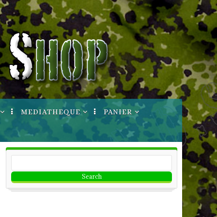
MEDIATHEQUE
PANIER
ptures
Manuels Techniques
Votre Compte
Informations
Bon de commande
Imprimable
CGV