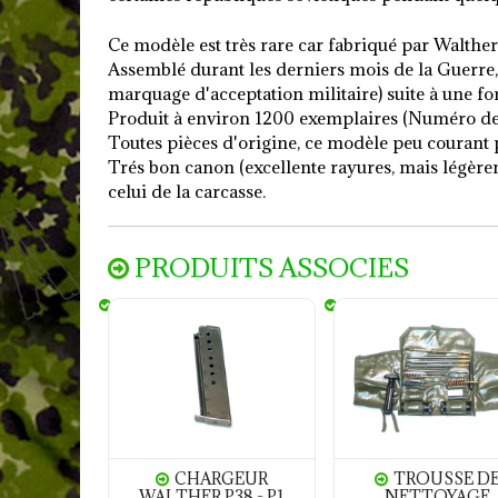
Ce modèle est très rare car fabriqué par Walther 
Assemblé durant les derniers mois de la Guerre, à
marquage d'acceptation militaire) suite à une f
Produit à environ 1200 exemplaires (Numéro de 
Toutes pièces d'origine, ce modèle peu courant p
Trés bon canon (excellente rayures, mais légère
celui de la carcasse.
PRODUITS ASSOCIES
Chargeur WALTHER P38 - P1 calibre 9Para
Trousse de nettoyage
CHARGEUR
TROUSSE D
WALTHER P38 - P1
NETTOYAGE