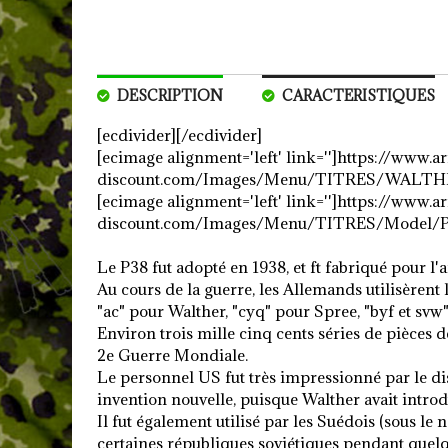
DESCRIPTION
CARACTERISTIQUES
[ecdivider][/ecdivider]
[ecimage alignment='left' link='']https://www.
discount.com/Images/Menu/TITRES/WALTHE
[ecimage alignment='left' link='']https://www.
discount.com/Images/Menu/TITRES/Model/P3
Le P38 fut adopté en 1938, et ft fabriqué pour 
Au cours de la guerre, les Allemands utilisèrent l
"ac" pour Walther, "cyq" pour Spree, "byf et svw
Environ trois mille cinq cents séries de pièces 
2e Guerre Mondiale.
Le personnel US fut très impressionné par le dis
invention nouvelle, puisque Walther avait intro
Il fut également utilisé par les Suédois (sous le
certaines républiques soviétiques pendant que