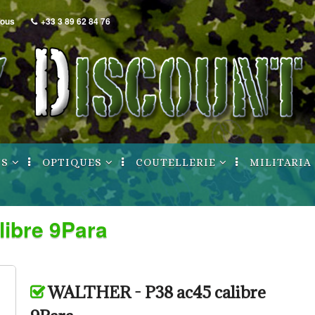
nous
+33 3 89 62 84 76
NS
OPTIQUES
COUTELLERIE
MILITARIA
Lunettes / Points
Archives / Ruptures
Archives / Ru
rouge
nt
ibre 9Para
Montages
uptures
de poing
Archives / Ruptures
longues
WALTHER - P38 ac45 calibre