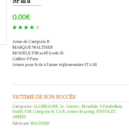
9Para
0.00€
Arme de Catégorie B
MARQUE WALTHER
MODELE P38 ac45 (code 0)
Calibre 9 Para
Armes pour le tir à l'arme réglementaire (T.A.R)
VICTIME DE SON SUCCÈS
Catégories:
ALLEMAGNE
,
2e_Guerre_Mondiale
,
9 Parabellum
(9x19)
,
P38
,
Catégorie B
,
T.A.R
,
Armes de poing
,
PISTOLET
,
ARMES
Fabricant:
WALTHER