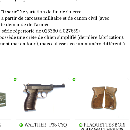
"0 serie" 2e variation de fin de Guerre.
 partir de carcasse militaire et de canon civil (avec
orte demande de l'armée.
série répertorié de 025360 à 027659)
ossède une crête de chien simplifié (dernière fabrication).
ment mat en fond), mais culasse avec un numéro différent à
WALTHER - P38 cyq
Plaquettes bois pour WALTH
E
WALTHER - P38 CYQ
PLAQUETTES BOIS
POUR WALTHER P38