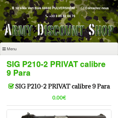
Aller
au
10 allée Vert Bois 68840 PULVERSHEIM
Contactez nous
contenu
+33 3 89 62 84 76
principal
Menu
SIG P210-2 PRIVAT calibre
9 Para
SIG P210-2 PRIVAT calibre 9 Para
0.00€