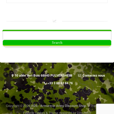
10 allée Vert Bois 68840 PULVERSHEIM
Contactez nous
+33 3 89 62 84 76
Copyright © 2026
ADS : Armurerie Army Discount Shop
.
&
Thanks to
All
Favorite Games
&
Theme designed by
Dinozoom