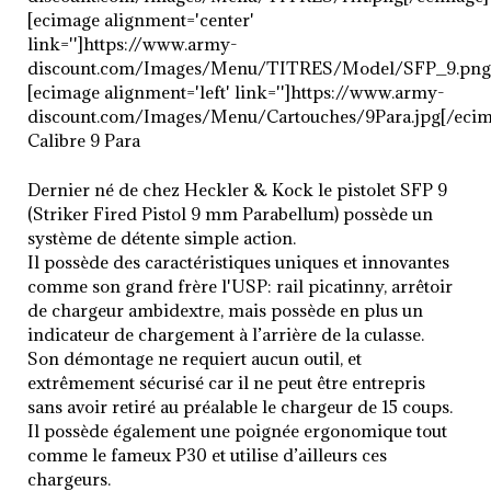
[ecimage alignment='center'
link='']https://www.army-
discount.com/Images/Menu/TITRES/Model/SFP_9.png[
[ecimage alignment='left' link='']https://www.army-
discount.com/Images/Menu/Cartouches/9Para.jpg[/ecim
Calibre 9 Para
Dernier né de chez Heckler & Kock le pistolet SFP 9
(Striker Fired Pistol 9 mm Parabellum) possède un
système de détente simple action.
Il possède des caractéristiques uniques et innovantes
comme son grand frère l'USP: rail picatinny, arrêtoir
de chargeur ambidextre, mais possède en plus un
indicateur de chargement à l’arrière de la culasse.
Son démontage ne requiert aucun outil, et
extrêmement sécurisé car il ne peut être entrepris
sans avoir retiré au préalable le chargeur de 15 coups.
Il possède également une poignée ergonomique tout
comme le fameux P30 et utilise d’ailleurs ces
chargeurs.