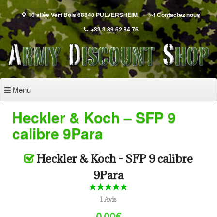
Aller
au
10 allée Vert Bois 68840 PULVERSHEIM
Contactez nous
contenu
+33 3 89 62 84 76
principal
Menu
Heckler & Koch – SFP 9
calibre 9Para
Heckler & Koch - SFP 9 calibre
9Para
1 Avis
0.00€