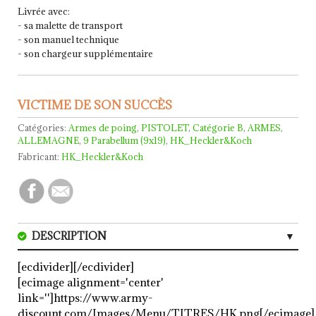
Livrée avec:
- sa malette de transport
- son manuel technique
- son chargeur supplémentaire
VICTIME DE SON SUCCÈS
Catégories:
Armes de poing
,
PISTOLET
,
Catégorie B
,
ARMES
,
ALLEMAGNE
,
9 Parabellum (9x19)
,
HK_Heckler&Koch
Fabricant:
HK_Heckler&Koch
DESCRIPTION
CARACTERISTIQUES
[ecdivider][/ecdivider]
[ecimage alignment='center'
AVIS (1)
link='']https://www.army-
discount.com/Images/Menu/TITRES/HK.png[/ecimage]