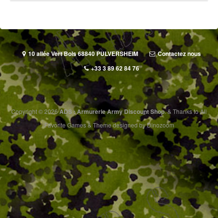
10 allée Vert Bois 68840 PULVERSHEIM
Contactez nous
+33 3 89 62 84 76
Copyright © 2026
ADS : Armurerie Army Discount Shop
.
&
Thanks to
All
Favorite Games
&
Theme designed by
Dinozoom