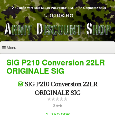
Aller
au
10 allée Vert Bois 68840 PULVERSHEIM
Contactez nous
contenu
+33 3 89 62 84 76
principal
Menu
SIG P210 Conversion 22LR
ORIGINALE SIG
SIG P210 Conversion 22LR
ORIGINALE SIG
0 Avis
1 ,750.00€