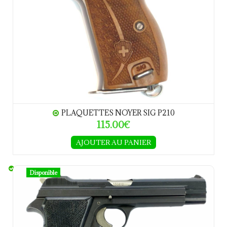
PLAQUETTES NOYER SIG P210
115.00€
AJOUTER AU PANIER
SIG P210-2 CALIBRE 9 PARA
Disponible