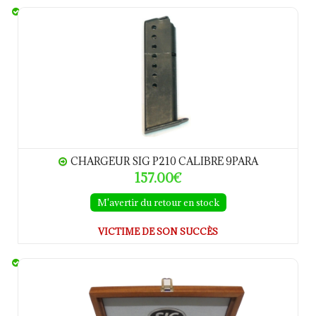
Chargeur SIG P210 calibre 9Para
CHARGEUR SIG P210 CALIBRE 9PARA
157.00€
M'avertir du retour en stock
VICTIME DE SON SUCCÈS
Coffret en noyer huilé SIG P210