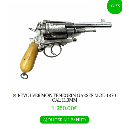
REVOLVER MONTENEGRIN GASSER MOD 1870 CAL 
CAT D
REVOLVER MONTENEGRIN GASSER MOD 1870
CAL 11,3MM
1 ,250.00€
AJOUTER AU PANIER