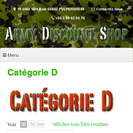
Aller
au
10 allée Vert Bois 68840 PULVERSHEIM
Contactez nous
contenu
+33 3 89 62 84 76
principal
Menu
Catégorie D
Afficher tous 5 les résultats
Voir
30
50
100