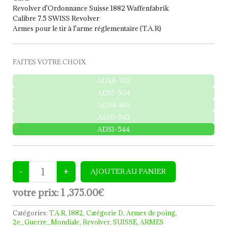
Revolver d'Ordonnance Suisse 1882 Waffenfabrik
Calibre 7.5 SWISS Revolver
Armes pour le tir à l'arme réglementaire (T.A.R)
FAITES VOTRE CHOIX
ADS4-703
ADS1-504
ADS4-416
ADS1-543
ADS1-544
votre prix:
1 ,375.00€
Catégories:
T.A.R
,
1882
,
Catégorie D
,
Armes de poing
,
2e_Guerre_Mondiale
,
Revolver
,
SUISSE
,
ARMES