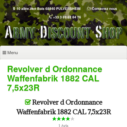
Aller
au
10 allée Vert Bois 68840 PULVERSHEIM
Contactez nous
contenu
+33 3 89 62 84 76
principal
Menu
Revolver d Ordonnance
Waffenfabrik 1882 CAL
7,5x23R
Revolver d Ordonnance
Waffenfabrik 1882 CAL 7,5x23R
1 Avis