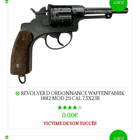
Revolver d Ordonnance Waffenfabrik 1882 MOD 29 CAL 7,5x23R
CAT D
REVOLVER D ORDONNANCE WAFFENFABRIK
1882 MOD 29 CAL 7,5X23R
0.00€
VICTIME DE SON SUCCÈS
Revolver d Ordonnance Suisse 1878 CAL 10,4
CAT D