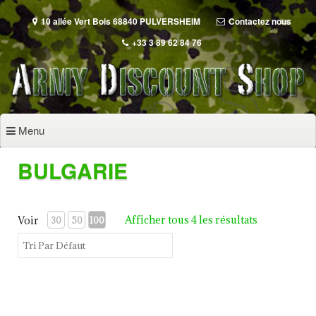
Aller
au
10 allée Vert Bois 68840 PULVERSHEIM
Contactez nous
contenu
+33 3 89 62 84 76
principal
Menu
BULGARIE
Afficher tous 4 les résultats
Voir
30
50
100
Arsenal AR-M14 SF Calibre 7,62x39mm