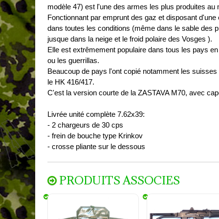
modèle 47) est l'une des armes les plus produites au mo
Fonctionnant par emprunt des gaz et disposant d'une c
dans toutes les conditions (même dans le sable des 
jusque dans la neige et le froid polaire des Vosges ).
Elle est extrêmement populaire dans tous les pays en 
ou les guerrillas.
Beaucoup de pays l'ont copié notamment les suisses av
le HK 416/417.
C'est la version courte de la ZASTAVA M70, avec ca
Livrée unité complète 7.62x39:
- 2 chargeurs de 30 cps
- frein de bouche type Krinkov
- crosse pliante sur le dessous
PRODUITS ASSOCIES
Trousse de nettoyage
Arsenal AR-M14 SF Ca