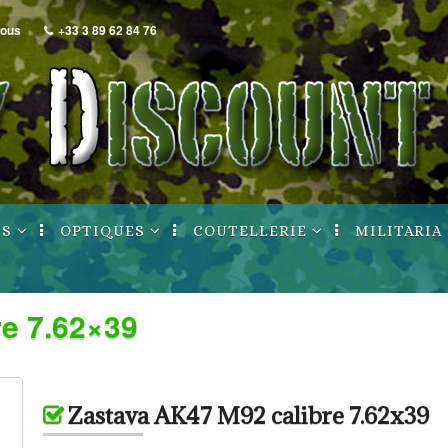
nous
+33 3 89 62 84 76
NS
OPTIQUES
COUTELLERIE
MILITARIA
Lunettes / Points
Archives / Ruptures
Archives / Ru
rouge
nt
re 7.62×39
Montages
uptures
de poing
Archives / Ruptures
longues
Zastava AK47 M92 calibre 7.62x39