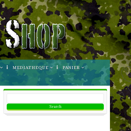
MEDIATHEQUE
PANIER
ptures
Manuels Techniques
Votre Compte
Informations
Bon de commande
Imprimable
CGV