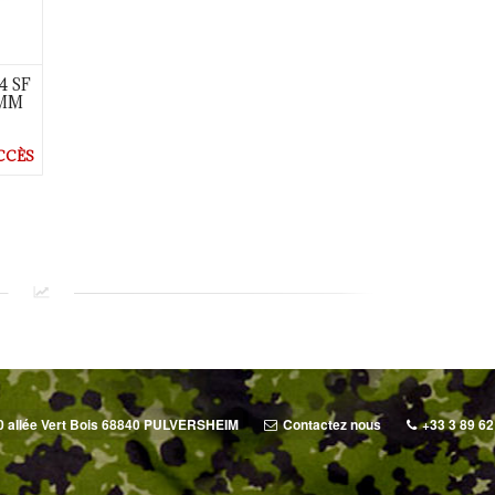
4 SF
9MM
CCÈS
0 allée Vert Bois 68840 PULVERSHEIM
Contactez nous
+33 3 89 62