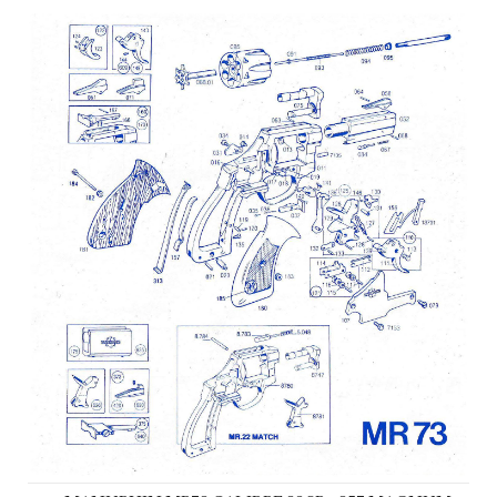
Manurhin MR73 calibre 38SP - 357 Magnum Pièces détach