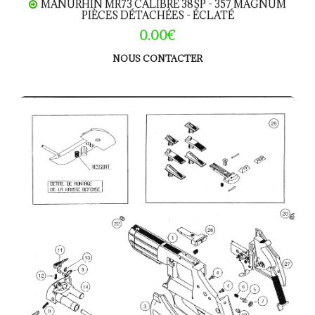
MANURHIN MR73 CALIBRE 38SP - 357 MAGNUM
PIÈCES DÉTACHÉES - ÉCLATÉ
0.00€
NOUS CONTACTER
Manurhin MR96 calibre 38SP - 357 Magnum Pièces détach