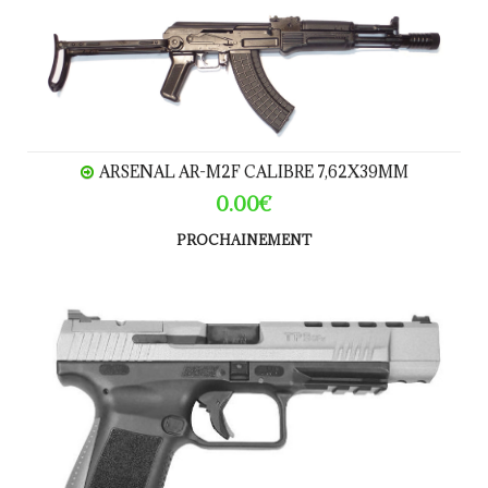
Arsenal AR-M2F Calibre 7,62x39mm
ARSENAL AR-M2F CALIBRE 7,62X39MM
0.00€
PROCHAINEMENT
CANIK TP9 SFX Tungsten calibre 9 Para