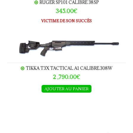
RUGER SP101 CALIBRE 38SP
345.00€
VICTIME DE SON SUCCÈS
TIKKA T3x TACtical A1 calibre.308W
TIKKA T3X TACTICAL A1 CALIBRE.308W
2 ,790.00€
AJOUTER AU PANIER
Outil de réglage de guidon LUGER P08