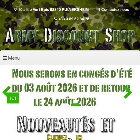
Aller
au
10 allée Vert Bois 68840 PULVERSHEIM
Contactez nous
contenu
+33 3 89 62 84 76
principal
Menu
ICI
1
2