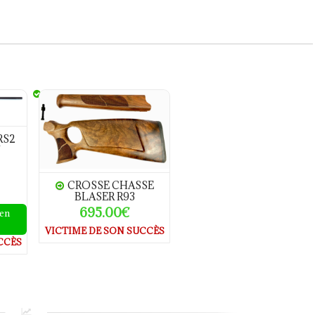
libre.308W
CROSSE CHASSE BLASER R93
RS2
CROSSE CHASSE
BLASER R93
695.00€
 en
VICTIME DE SON SUCCÈS
CCÈS