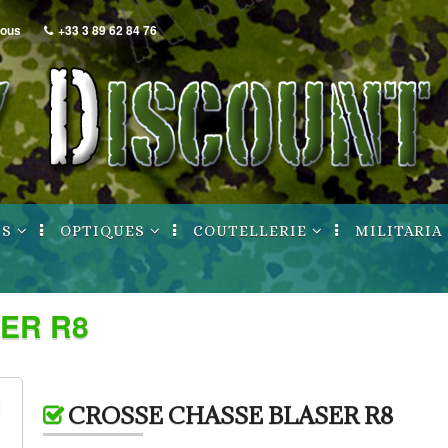
nous
+33 3 89 62 84 76
NS
OPTIQUES
COUTELLERIE
MILITARIA
Lunettes / Points
Archives / Ruptures
Archives / Ru
rouge
nt
ER R8
Montages
uptures
de poing
Archives / Ruptures
longues
CROSSE CHASSE BLASER R8