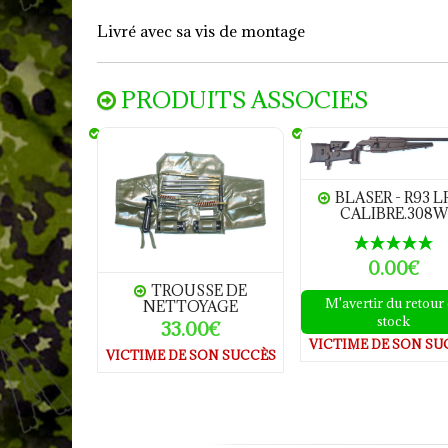
Livré avec sa vis de montage
PRODUITS ASSOCIES
Trousse de nettoyage
BLASER - R93 LRS2 ca
BLASER - R93 L
CALIBRE.308W
0.00€
TROUSSE DE
M'avertir du retour
NETTOYAGE
stock
33.00€
VICTIME DE SON SU
VICTIME DE SON SUCCÈS