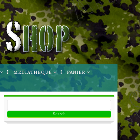
MEDIATHEQUE
PANIER
ptures
Manuels Techniques
Votre Compte
Informations
Bon de commande
Imprimable
CGV