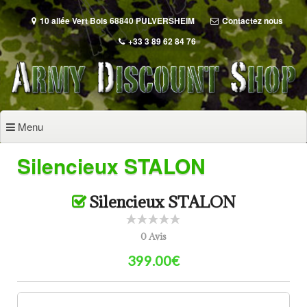
Aller
au
10 allée Vert Bois 68840 PULVERSHEIM
Contactez nous
contenu
+33 3 89 62 84 76
principal
Menu
Silencieux STALON
Silencieux STALON
0 Avis
399.00€