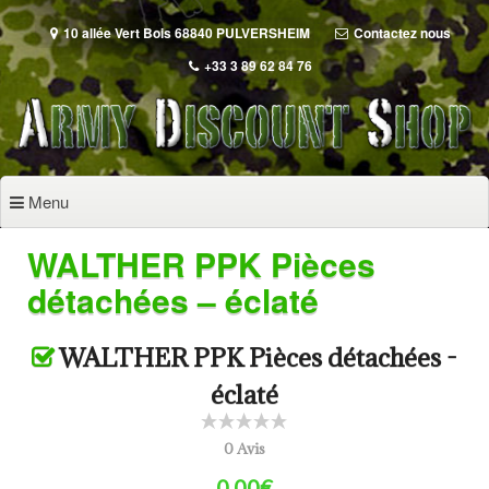
Aller
au
10 allée Vert Bois 68840 PULVERSHEIM
Contactez nous
contenu
+33 3 89 62 84 76
principal
Menu
WALTHER PPK Pièces
détachées – éclaté
WALTHER PPK Pièces détachées -
éclaté
0 Avis
0.00€