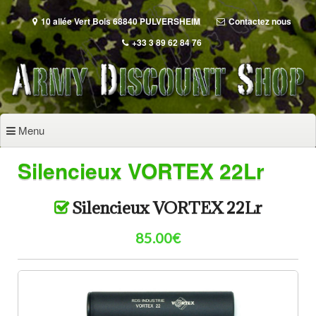
Aller
au
10 allée Vert Bois 68840 PULVERSHEIM
Contactez nous
contenu
+33 3 89 62 84 76
principal
Menu
Silencieux VORTEX 22Lr
Silencieux VORTEX 22Lr
85.00€