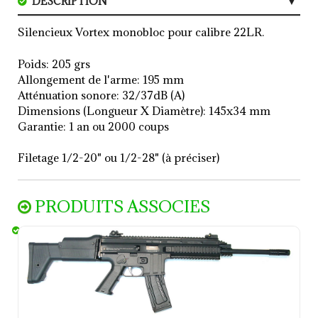
DESCRIPTION
CARACTERISTIQUES
Silencieux Vortex monobloc pour calibre 22LR.
Poids: 205 grs
Allongement de l'arme: 195 mm
Atténuation sonore: 32/37dB (A)
Dimensions (Longueur X Diamètre): 145x34 mm
Garantie: 1 an ou 2000 coups
Filetage 1/2-20" ou 1/2-28" (à préciser)
PRODUITS ASSOCIES
ISSC - Mk 22 MSR calibre 22LR