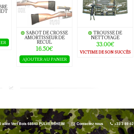
BRE
MIDT
SABOT DE CROSSE
TROUSSE DE
AMORTISSEUR DE
NETTOYAGE
RECUL
IER
33.00€
16.50€
VICTIME DE SON SUCCÈS
AJOUTER AU PANIER
0 allée Vert Bois 68840 PULVERSHEIM
Contactez nous
+33 3 89 62