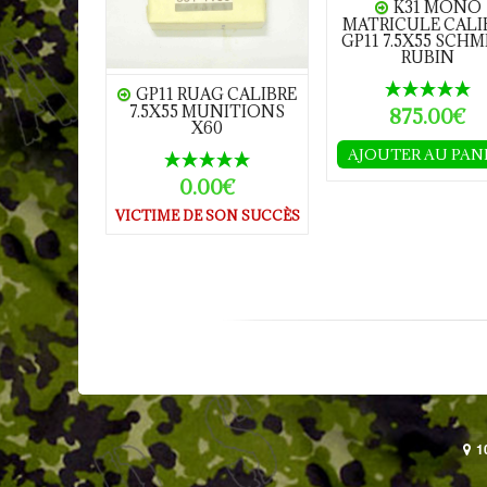
K31 MONO
MATRICULE CALI
GP11 7.5X55 SCH
RUBIN
GP11 RUAG CALIBRE
7.5X55 MUNITIONS
875.00€
X60
AJOUTER AU PAN
0.00€
VICTIME DE SON SUCCÈS
1