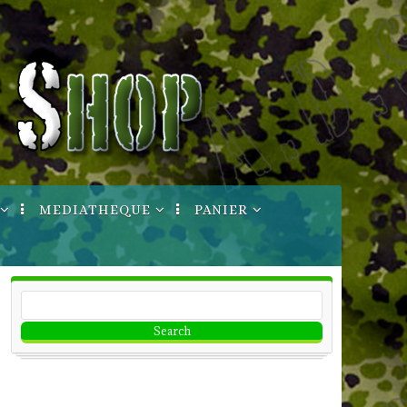
MEDIATHEQUE
PANIER
ptures
Manuels Techniques
Votre Compte
Informations
Bon de commande
Imprimable
CGV