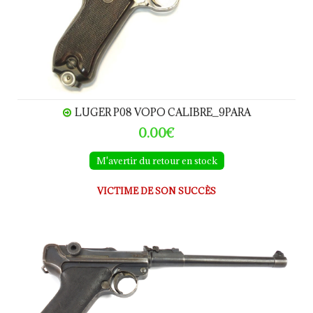
LUGER P08 VOPO CALIBRE_9PARA
0.00€
M'avertir du retour en stock
VICTIME DE SON SUCCÈS
LUGER P08 DWM Artillerie 1917 calibre 9Para