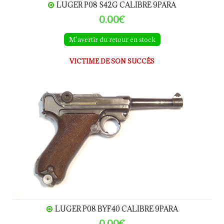
LUGER P08 S42G CALIBRE 9PARA
0.00€
M'avertir du retour en stock
VICTIME DE SON SUCCÈS
LUGER P08 byf40 calibre 9Para
LUGER P08 BYF40 CALIBRE 9PARA
0.00€