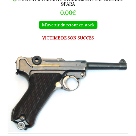
9PARA
0.00€
M'avertir du retour en stock
VICTIME DE SON SUCCÈS
LUGER P08 S42G calibre 9Para