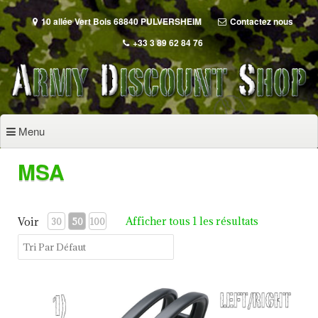
Aller
au
10 allée Vert Bois 68840 PULVERSHEIM
Contactez nous
contenu
+33 3 89 62 84 76
principal
Menu
MSA
Afficher tous 1 les résultats
Voir
30
50
100
CASQUES ANTI-BRUIT MSA