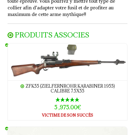
toute épreuve. Vous pourrez y mettre tout type de
collier afin d'adapter votre fusil et de profiter au
maximum de cette arme mythique!!
PRODUITS ASSOCIES
ZFK55 (ZielFernrohr Karabiner 1955) calibre 7.5x55
ZFK55 (ZIELFERNROHR KARABINER 1955)
CALIBRE 7.5X55
5 ,975.00€
VICTIME DE SON SUCCÈS
GP11 RUAG calibre 7.5x55 Munitions x60