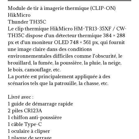
CARACTERISTIQUES
Module de tir à imagerie thermique (CLIP-ON)
HikMicro
AVIS (0)
Thunder TH35C
Le clip thermique HikMicro HM-TR13-35XF / CW-
TH35C dispose d'un détecteur thermique 384 × 288
px et d'un moniteur OLED 748 × 561 px, qui fournit
une image claire dans des conditions
environnementales difficiles comme l'obscurité, le
brouillard, la fumée, la poussière, la pluie, la neige,
le bois, camouflage, etc.
La portée est principalement appliquée à des
scénarios tels que la patrouille, la chasse, etc.
Livré avec :
1 guide de démarrage rapide
2 piles CR123A
1 chiffon anti-poussière
1 câble Type-C
1 oculaire à clipser
1 plaque de serrage