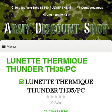
Aller
au
10 allée Vert Bois 68840 PULVERSHEIM
Contactez nous
contenu
+33 3 89 62 84 76
principal
Menu
LUNETTE THERMIQUE
THUNDER TH35/PC
LUNETTE THERMIQUE
THUNDER TH35/PC
0 Avis
2 ,250.00€