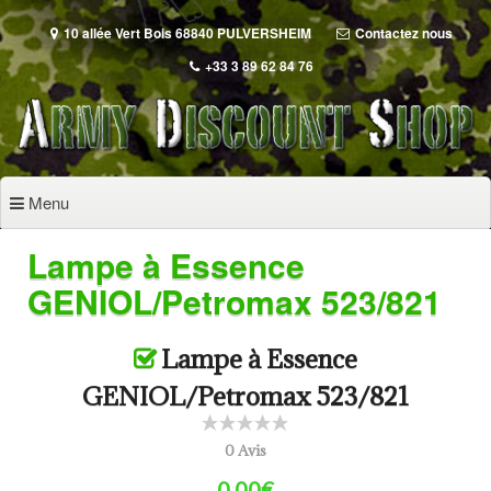
Aller
au
10 allée Vert Bois 68840 PULVERSHEIM
Contactez nous
contenu
+33 3 89 62 84 76
principal
Menu
Lampe à Essence
GENIOL/Petromax 523/821
Lampe à Essence
GENIOL/Petromax 523/821
0 Avis
0.00€