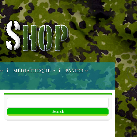
MEDIATHEQUE
PANIER
ptures
Manuels Techniques
Votre Compte
Informations
Bon de commande
Imprimable
CGV