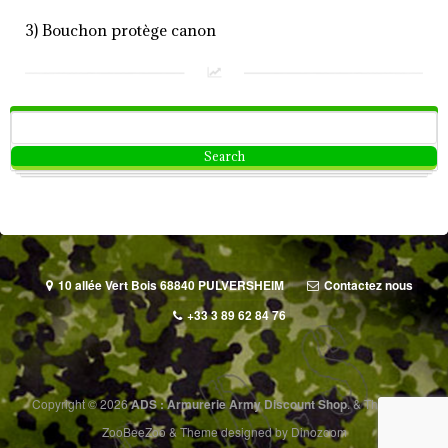
3) Bouchon protège canon
10 allée Vert Bois 68840 PULVERSHEIM
Contactez nous
+33 3 89 62 84 76
Copyright © 2026
ADS : Armurerie Army Discount Shop
.
&
Thanks to
ZooBeeZoo
&
Theme designed by
Dinozoom