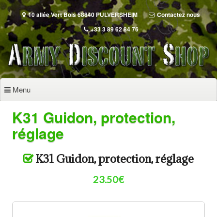
Aller
au
10 allée Vert Bois 68840 PULVERSHEIM
Contactez nous
contenu
+33 3 89 62 84 76
principal
Menu
K31 Guidon, protection,
réglage
K31 Guidon, protection, réglage
23.50€