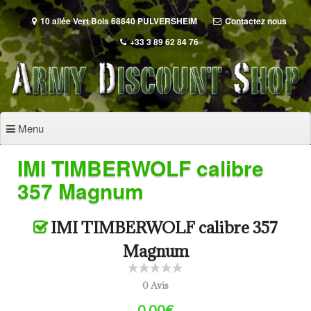
Aller
au
10 allée Vert Bois 68840 PULVERSHEIM
Contactez nous
contenu
+33 3 89 62 84 76
principal
Menu
IMI TIMBERWOLF calibre
357 Magnum
IMI TIMBERWOLF calibre 357
Magnum
0 Avis
0.00€