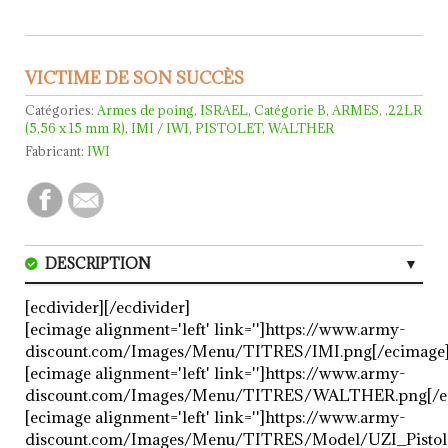
VICTIME DE SON SUCCÈS
Catégories:
Armes de poing
,
ISRAEL
,
Catégorie B
,
ARMES
,
.22LR
(5,56 x 15 mm R)
,
IMI / IWI
,
PISTOLET
,
WALTHER
Fabricant:
IWI
DESCRIPTION
CARACTERISTIQUES
[ecdivider][/ecdivider]
[ecimage alignment='left' link='']https://www.army-
AVIS (0)
discount.com/Images/Menu/TITRES/IMI.png[/ecimage
[ecimage alignment='left' link='']https://www.army-
discount.com/Images/Menu/TITRES/WALTHER.png[/e
[ecimage alignment='left' link='']https://www.army-
discount.com/Images/Menu/TITRES/Model/UZI_Pistol.