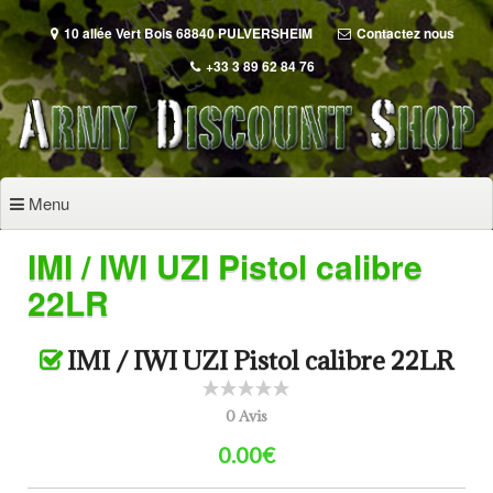
Aller
au
10 allée Vert Bois 68840 PULVERSHEIM
Contactez nous
contenu
+33 3 89 62 84 76
principal
Menu
IMI / IWI UZI Pistol calibre
22LR
IMI / IWI UZI Pistol calibre 22LR
0 Avis
0.00€