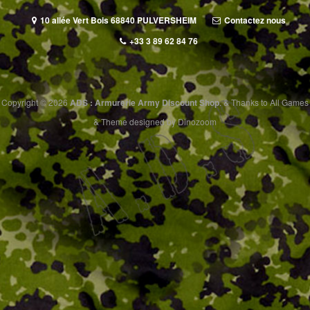
10 allée Vert Bois 68840 PULVERSHEIM
Contactez nous
+33 3 89 62 84 76
Copyright © 2026
ADS : Armurerie Army Discount Shop
.
&
Thanks to
All Games
&
Theme designed by
Dinozoom