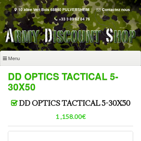
Aller
au
10 allée Vert Bois 68840 PULVERSHEIM
Contactez nous
contenu
+33 3 89 62 84 76
principal
Menu
DD OPTICS TACTICAL 5-
30X50
DD OPTICS TACTICAL 5-30X50
1 ,158.00€