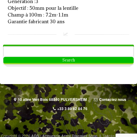
Génération :3
Objectif : 50mm pour la lentille
Champ à 100m : 7.2m-1.1m
Garantie fabricant 30 ans
10 allée Vert Bois 68840 PULVERSHEIM
Contactez nous
+33 3 89 62 84 76
Copyright © 2026
ADS : Armurerie Army Discount Shop
.
&
Thanks to
I Like This