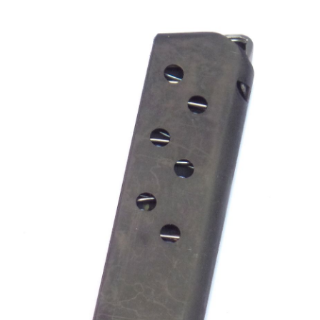
Chargeur WALTHER PPK calibre 7.65Browning