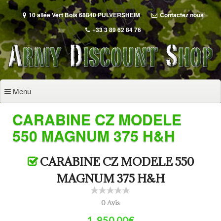
Aller
au
10 allée Vert Bois 68840 PULVERSHEIM
Contactez nous
contenu
+33 3 89 62 84 76
principal
Menu
CARABINE CZ MODELE
550 MAGNUM 375 H&H
CARABINE CZ MODELE 550
MAGNUM 375 H&H
0 Avis
1 ,950.00€