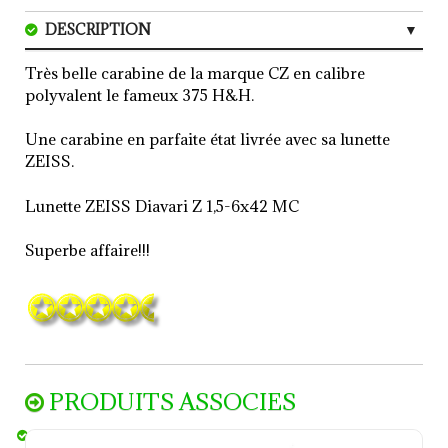
DESCRIPTION
CARACTERISTIQUES
Très belle carabine de la marque CZ en calibre
polyvalent le fameux 375 H&H.
AVIS (0)
Une carabine en parfaite état livrée avec sa lunette
ZEISS.
Lunette ZEISS Diavari Z 1,5-6x42 MC
Superbe affaire!!!
PRODUITS ASSOCIES
Trousse de nettoyage