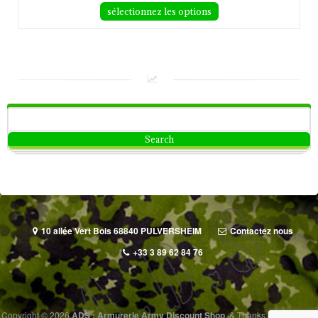
sélectionnez les options
10 allée Vert Bois 68840 PULVERSHEIM
Contactez nous
+33 3 89 62 84 76
Copyright © 2026
ADS : Armurerie Army Discount Shop
.
&
Thanks to
PlayZgo
&