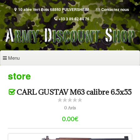
Aller
au
10 allée Vert Bois 68840 PULVERSHEIM
Contactez nous
contenu
+33 3 89 62 84 76
principal
Menu
store
CARL GUSTAV M63 calibre 6.5x55
0 Avis
0.00€