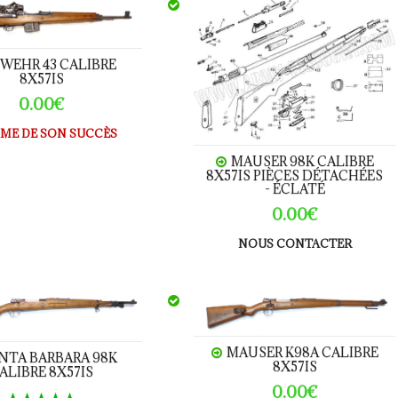
43 calibre 8x57IS
MAUSER 98K calibre 8x57IS Piè
WEHR 43 CALIBRE
8X57IS
0.00€
IME DE SON SUCCÈS
MAUSER 98K CALIBRE
8X57IS PIÈCES DÉTACHÉES
- ÉCLATÉ
0.00€
NOUS CONTACTER
ter
ARBARA 98K calibre 8x57IS
MAUSER K98A calibre 8x57IS
MAUSER K98A CALIBRE
NTA BARBARA 98K
8X57IS
ALIBRE 8X57IS
0.00€