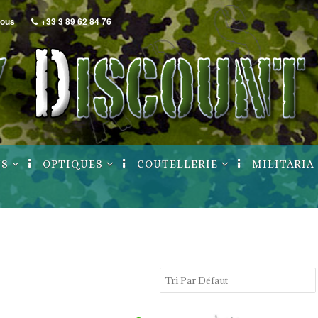
nous
+33 3 89 62 84 76
NS
OPTIQUES
COUTELLERIE
MILITARIA
Lunettes / Points
Archives / Ruptures
Archives / Ru
rouge
nt
Montages
uptures
de poing
Archives / Ruptures
longues