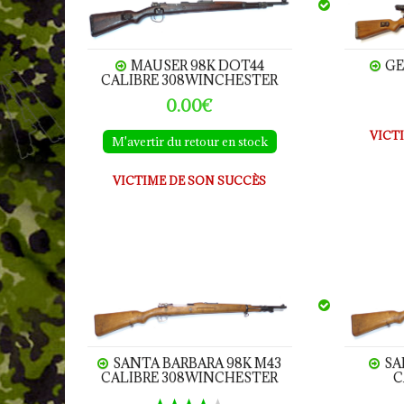
MAUSER 98K dot44 calibre 308Winchester
GEWEHR 
Pièces détachées
Archives / Ruptures
MAUSER 98K DOT44
GE
CALIBRE 308WINCHESTER
0.00€
VICT
M'avertir du retour en stock
VICTIME DE SON SUCCÈS
SANTA BARBARA 98K M43 calibre 308Winches
SANTA B
SANTA BARBARA 98K M43
SA
CALIBRE 308WINCHESTER
C