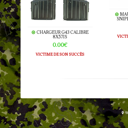
MA
SNIP
CHARGEUR G43 CALIBRE
8X57IS
VICT
0.00€
VICTIME DE SON SUCCÈS
1