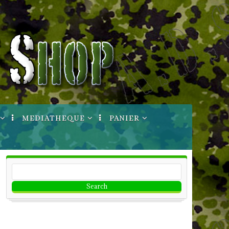
MEDIATHEQUE
PANIER
ptures
Manuels Techniques
Votre Compte
Informations
Bon de commande
Imprimable
CGV