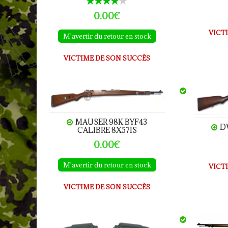
0.00€
VICT
M'avertir du retour en stock
VICTIME DE SON SUCCÈS
MAUSER 98K byf43 calibre 8x57is
DWM M98
MAUSER 98K BYF43
D
CALIBRE 8X57IS
0.00€
M'avertir du retour en stock
VICT
VICTIME DE SON SUCCÈS
Chargeur G43 calibre 8x57IS
MAUSER