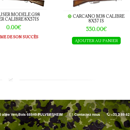
USER MODELE G98
CARCANO M38 CALIBRE
ER CALIBRE 8X57IS
8X57 IS
0.00€
550.00€
IME DE SON SUCCÈS
AJOUTER AU PANIER
0 allée Vert Bois 68840 PULVERSHEIM
Contactez nous
+33 3 89 62