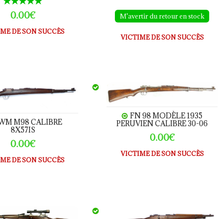
0.00€
M'avertir du retour en stock
IME DE SON SUCCÈS
VICTIME DE SON SUCCÈS
 calibre 8x57IS
FN 98 Modèle 1935 Peruvien ca
FN 98 MODÈLE 1935
WM M98 CALIBRE
PERUVIEN CALIBRE 30-06
8X57IS
0.00€
0.00€
VICTIME DE SON SUCCÈS
IME DE SON SUCCÈS
 MODELE G98 SNIPER CALIBRE 8x57IS
Carcano M38 calibre 8x57 IS