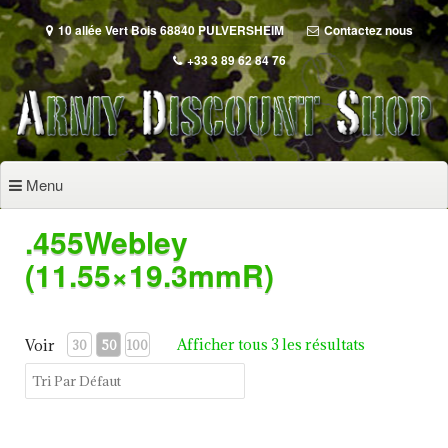
Aller
au
10 allée Vert Bois 68840 PULVERSHEIM
Contactez nous
contenu
+33 3 89 62 84 76
principal
Menu
.455Webley
(11.55×19.3mmR)
Afficher tous 3 les résultats
Voir
30
50
100
WEBLEY & SCOTT Mk V calibre 455