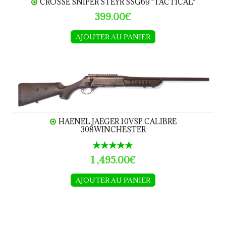
CROSSE SNIPER STEYR SSG69 "TACTICAL"
399.00€
AJOUTER AU PANIER
HAENEL Jaeger 10VSP calibre 308Winchester
HAENEL JAEGER 10VSP CALIBRE
308WINCHESTER
1 ,495.00€
AJOUTER AU PANIER
BERGARA B14 Match Precision calibre.308W