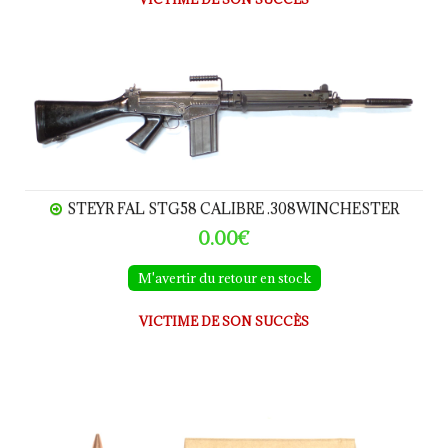
STEYR FAL STG58 calibre .308Winchester
STEYR FAL STG58 CALIBRE .308WINCHESTER
0.00€
M'avertir du retour en stock
VICTIME DE SON SUCCÈS
Munitions x20 calibre 7.62x51 (.308Winchester)