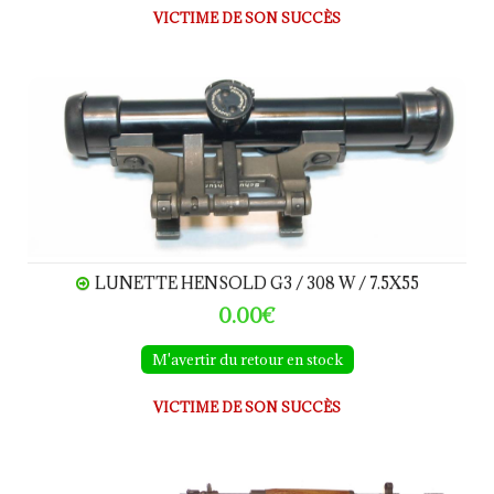
VICTIME DE SON SUCCÈS
Lunette Hensold G3 / 308 W / 7.5x55
LUNETTE HENSOLD G3 / 308 W / 7.5X55
0.00€
M'avertir du retour en stock
VICTIME DE SON SUCCÈS
FR8 LA CORUNA calibre 308Winchester